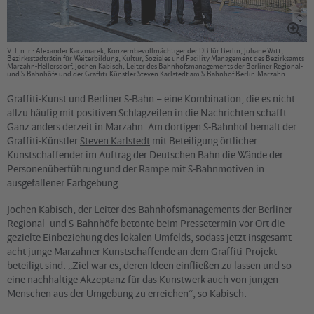
V. l. n. r.: Alexander Kaczmarek, Konzernbevollmächtiger der DB für Berlin, Juliane Witt,
Bezirksstadträtin für Weiterbildung, Kultur, Soziales und Facility Management des Bezirksamts
Marzahn-Hellersdorf, Jochen Kabisch, Leiter des Bahnhofsmanagements der Berliner Regional-
und S-Bahnhöfe und der Graffiti-Künstler Steven Karlstedt am S-Bahnhof Berlin-Marzahn.
Graffiti-Kunst und Berliner S-Bahn – eine Kombination, die es nicht
allzu häufig mit positiven Schlagzeilen in die Nachrichten schafft.
Ganz anders derzeit in Marzahn. Am dortigen S-Bahnhof bemalt der
Graffiti-Künstler
Steven Karlstedt
mit Beteiligung örtlicher
Kunstschaffender im Auftrag der Deutschen Bahn die Wände der
Personenüberführung und der Rampe mit S-Bahnmotiven in
ausgefallener Farbgebung.
Jochen Kabisch, der Leiter des Bahnhofsmanagements der Berliner
Regional- und S-Bahnhöfe betonte beim Pressetermin vor Ort die
gezielte Einbeziehung des lokalen Umfelds, sodass jetzt insgesamt
acht junge Marzahner Kunstschaffende an dem Graffiti-Projekt
beteiligt sind. „Ziel war es, deren Ideen einfließen zu lassen und so
eine nachhaltige Akzeptanz für das Kunstwerk auch von jungen
Menschen aus der Umgebung zu erreichen“, so Kabisch.