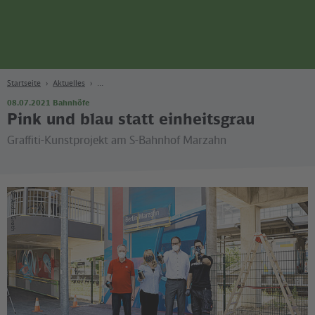
Seite
Zum Hauptinhalt
Zur Suche
Zur Hauptnavigation
Zur Fußzeile
Bahn
Berlin
Startseite
Aktuelles
08.07.2021
Bahnhöfe
Pink und blau statt einheitsgrau
Graffiti-Kunstprojekt am S-Bahnhof Marzahn
©
André Groth