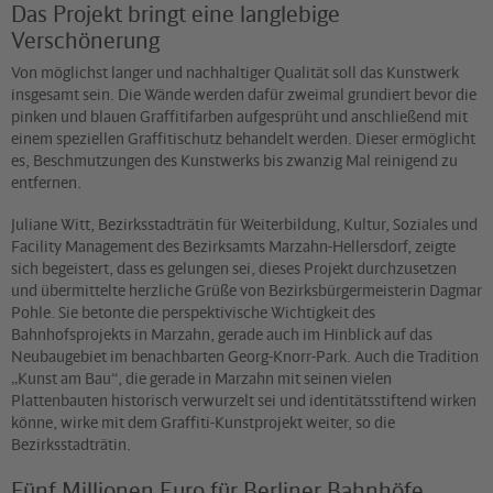
Das Projekt bringt eine langlebige
Verschönerung
Von möglichst langer und nachhaltiger Qualität soll das Kunstwerk
insgesamt sein. Die Wände werden dafür zweimal grundiert bevor die
pinken und blauen Graffitifarben aufgesprüht und anschließend mit
einem speziellen Graffitischutz behandelt werden. Dieser ermöglicht
es, Beschmutzungen des Kunstwerks bis zwanzig Mal reinigend zu
entfernen.
Juliane Witt, Bezirksstadträtin für Weiterbildung, Kultur, Soziales und
Facility Management des Bezirksamts Marzahn-Hellersdorf, zeigte
sich begeistert, dass es gelungen sei, dieses Projekt durchzusetzen
und übermittelte herzliche Grüße von Bezirksbürgermeisterin Dagmar
Pohle. Sie betonte die perspektivische Wichtigkeit des
Bahnhofsprojekts in Marzahn, gerade auch im Hinblick auf das
Neubaugebiet im benachbarten Georg-Knorr-Park. Auch die Tradition
„Kunst am Bau“, die gerade in Marzahn mit seinen vielen
Plattenbauten historisch verwurzelt sei und identitätsstiftend wirken
könne, wirke mit dem Graffiti-Kunstprojekt weiter, so die
Bezirksstadträtin.
Fünf Millionen Euro für Berliner Bahnhöfe