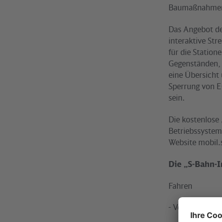
Baumaßnahmen 
Das Angebot de
interaktive St
für die Station
Gegenständen,
eine Übersicht
Sperrung von E
sein.
Die kostenlose 
Betriebssyste
Website mobil.
Die „S-Bahn-I
Fahren
- Verbindungsa