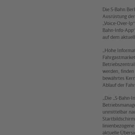
Die S-Bahn Berl
Ausrüstung der
„Voice-Over-Ip“
Bahn-Info-App“
auf dem aktuell
„Hohe Informati
Fahrgastmarketi
Betriebszentra
werden, finden
bewährtes Kern
Ablauf der Fahr
„Die „S-Bahn-I
Betriebsmanage
unmittelbar nac
Startbildschir
linienbezogene 
aktuelle Übers