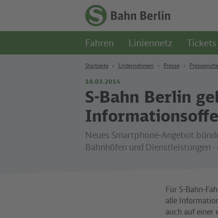
Zum Hauptinhalt
Zur Suche
Zur Hauptnavigation
Zur Fußzeile
Zur
Startseite
Fahren
Liniennetz
Tickets
-
S-
Bahn
Startseite
Unternehmen
Presse
Pressemitte
Berlin
18.03.2014
S-Bahn Berlin ge
Informationsoffe
Neues Smartphone-Angebot bündel
Bahnhöfen und Dienstleistungen - u
Für S-Bahn-Fah
alle Informati
auch auf einer 