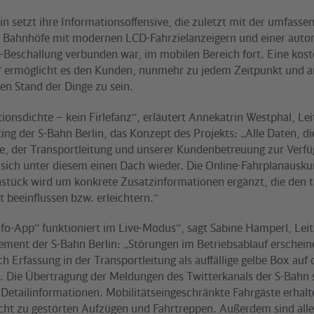
in setzt ihre Informationsoffensive, die zuletzt mit der umfasse
 Bahnhöfe mit modernen LCD-Fahrzielanzeigern und einer auto
-Beschallung verbunden war, im mobilen Bereich fort. Eine kost
 ermöglicht es den Kunden, nunmehr zu jedem Zeitpunkt und a
en Stand der Dinge zu sein.
onsdichte – kein Firlefanz“, erläutert Annekatrin Westphal, Lei
ng der S-Bahn Berlin, das Konzept des Projekts: „Alle Daten, di
le, der Transportleitung und unserer Kundenbetreuung zur Verfü
 sich unter diesem einen Dach wieder. Die Online-Fahrplanauskun
stück wird um konkrete Zusatzinformationen ergänzt, die den t
t beeinflussen bzw. erleichtern.“
nfo-App“ funktioniert im Live-Modus“, sagt Sabine Hamperl, Leit
ment der S-Bahn Berlin: „Störungen im Betriebsablauf erschein
h Erfassung in der Transportleitung als auffällige gelbe Box auf
m. Die Übertragung der Meldungen des Twitterkanals der S-Bahn s
Detailinformationen. Mobilitätseingeschränkte Fahrgäste erhalt
icht zu gestörten Aufzügen und Fahrtreppen. Außerdem sind all