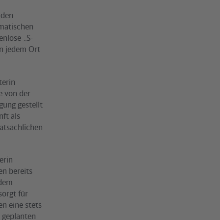
nden
matischen
enlose „S-
n jedem Ort
terin
e von der
gung gestellt
ft als
atsächlichen
erin
en bereits
 dem
orgt für
en eine stets
e geplanten