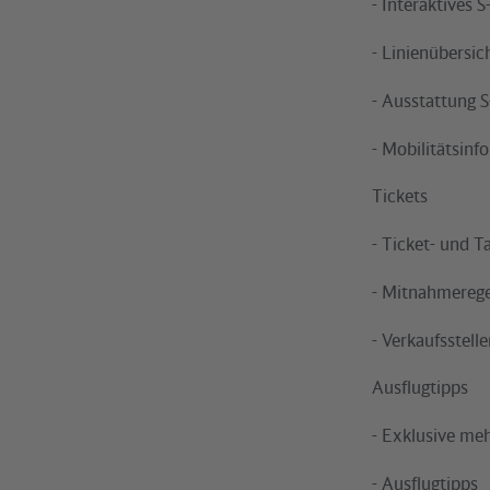
- Interaktives 
- Linienübersi
- Ausstattung 
- Mobilitätsin
Tickets
- Ticket- und T
- Mitnahmereg
- Verkaufsstell
Ausflugtipps
- Exklusive me
- Ausflugtipps