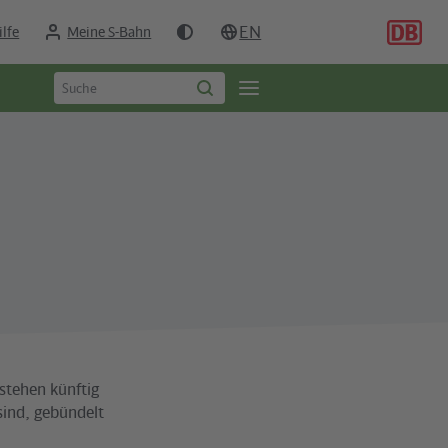
EN
ilfe
Meine S-Bahn
Suchbegriff
Öffne
Suche
eingeben
starten
Seitennavigation
stehen künftig
sind, gebündelt