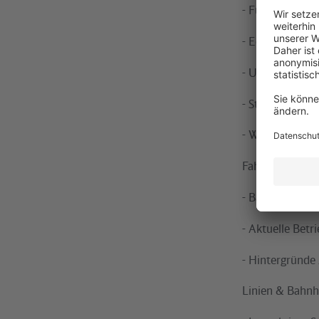
- Fußwegsuche 
- Echtzeit-Abfa
- Umgebungskar
- Standortbes
- Wegeweisung 
Fahrplanänder
- Baubedingte 
- Aktuelle Bet
- Hintergründ
Linien & Bahnh