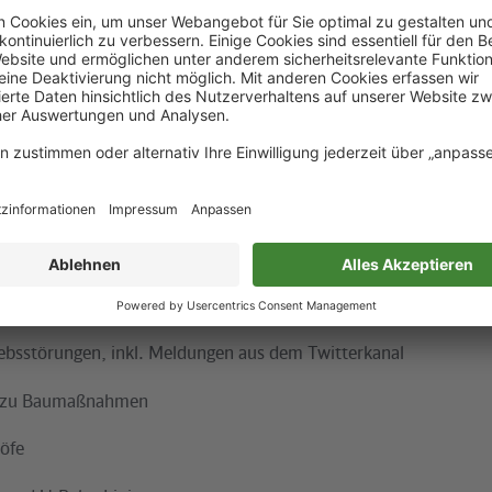
mit Darstellung in Umgebungskarte
hrtszeiten (inkl. Verspätungen) und Alternativrouten
te mit Haltestellen und Abfahrtszeiten
timmung
via Augmented Reality
ungen
Fahrplanänderungen
riebsstörungen, inkl. Meldungen aus dem Twitterkanal
e zu Baumaßnahmen
öfe