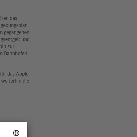
ören das
Umgebungsplan
ren gegangenen
gsentgelt und
hin zur
 an Bahnhöfen
für das Apple-
 weiterhin die