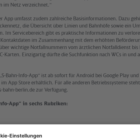
im Netz verzeichnet.“
r App umfasst zudem zahlreiche Basisinformationen. Dazu geh
reckennetz, die Übersicht über Linien und Bahnhöfe sowie ein 
en. Im Servicebereich gibt es praktische Informationen zu verlo
 Kontaktdaten im Zusammenhang mit dem erhöhten Beförderun
 über wichtige Notfallnummern vom ärztlichen Notfalldienst bis 
C-Karten. Einzigartig dürfte die Suchfunktion nach WCs in und
„S-Bahn-Info-App“ ist ab sofort für Android bei
Google Play
und 
m im
App Store
erhältlich. Für alle anderen Betriebssysteme steht
s-bahn-berlin.de zur Verfügung.
nfo-App“ in sechs Rubriken:
uskunft inkl. von Haustür zu Haustür