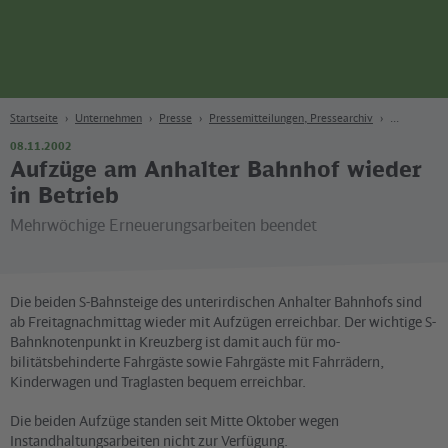
Seite
Zum Hauptinhalt
Zur Suche
Zur Hauptnavigation
Zur Fußzeile
Bahn
Berlin
Startseite
Unternehmen
Presse
Pressemitteilungen, Pressearchiv
08.11.2002
Aufzüge am Anhalter Bahnhof wieder
in Betrieb
Mehrwöchige Erneuerungsarbeiten beendet
Die beiden S-Bahnsteige des unterirdischen Anhalter Bahnhofs sind
ab Freitagnachmittag wieder mit Aufzügen erreichbar. Der wichtige S-
Bahnknotenpunkt in Kreuzberg ist damit auch für mo-
bilitätsbehinderte Fahrgäste sowie Fahrgäste mit Fahrrädern,
Kinderwagen und Traglasten bequem erreichbar.
Die beiden Aufzüge standen seit Mitte Oktober wegen
Instandhaltungsarbeiten nicht zur Verfügung.