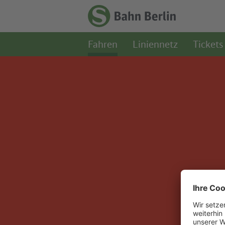
Zum Hauptinhalt
Zur Suche
Zur Hauptnavigation
Zur Fußzeile
Zur
Startseite
Fahren
Liniennetz
Tickets
-
S-
Bahn
Berlin