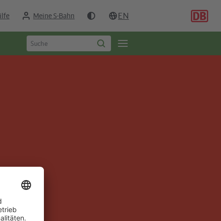
EN
ilfe
Meine S-Bahn
Suchbegriff
Öffne
Suche
eingeben
starten
Seitennavigation