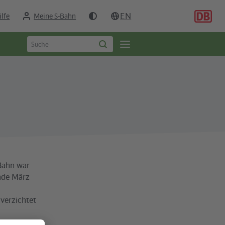
EN
ilfe
Meine S-Bahn
Suchbegriff
Öffne
Suche
eingeben
starten
Seitennavigation
-Bahn war
nde März
 verzichtet