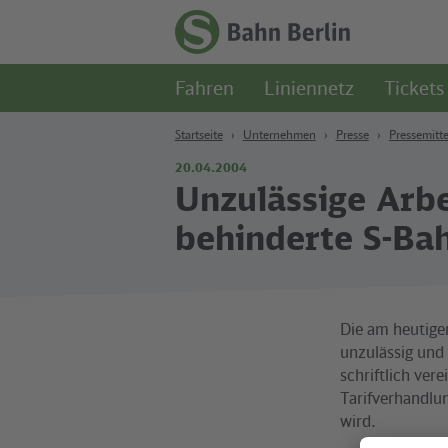
Zum Hauptinhalt
Zur Suche
Zur Hauptnavigation
Zur Fußzeile
Zur
Startseite
Fahren
Liniennetz
Tickets
-
S-
Bahn
Startseite
Unternehmen
Presse
Pressemitte
Berlin
20.04.2004
Unzulässige Arb
behinderte S-Ba
Die am heutige
unzulässig und
schriftlich ver
Tarifverhandlun
wird.