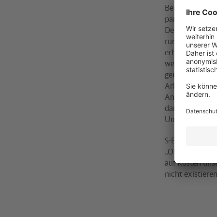
Bereits Anfang 
paraphierten V
Der Verkehrsver
rund ein Dritt
erhält einen Pr
wesentlichen A
geringeren fina
Arbeitgeberseit
Anpassung des
damit am 21. u
Umständen wesen
S-Bahn-Arbeits
„Obwohl die ei
auf Kosten unse
nicht existiere