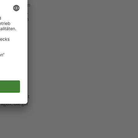
er vor, das den
rücksichtigt.
aufzeit werden
and Berlin
 zu
in Zukunft
schlägt die
chender
kschaften
benen
m Morgen:
en schon jetzt
agen, die gar