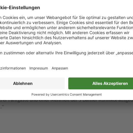
April legte der Arbeitgeber den Tarifparteien ein Eckpunktepapi
erkehrsvertrag zwischen S-Bahn Berlin und dem Berliner Senat be
trag ist nach Abschluss 15 Jahre gültig. Innerhalb der Vertragsl
el der Leistungen der S-Bahn im Wettbewerb neu vergeben. Das L
eisnachlass in zweistelliger Millionenhöhe pro Jahr, ohne dass es
ngebotseinschränkungen kommen wird. Mit dem Ziel, trotz der 
nziellen Mittel Arbeitsplätze bei der Berliner S-Bahn zu sichern, 
e vor, die wöchentliche Arbeitszeit auf 35 Stunden bei entspre
 Lohnniveaus abzusenken. Vereinbarungsgemäß wird den Gewer
nd 22. April ein Angebot unterbreitet, das auch unter den gege
tlich zur Sicherung der Arbeits-plätze beitragen soll.
direktor Heinrich Hinz kritisierte die Arbeitsniederlegungen vo
gentlichen Verhandlungen noch gar nicht begonnen haben, werd
rer Fahrgäste und einer Mehrheit der S-Bahner Konflikte ausgetr
n.“