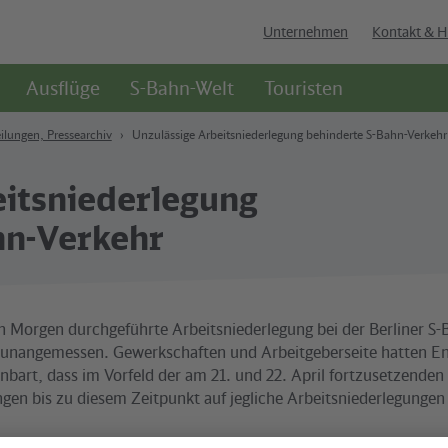
Unternehmen
Kontakt & H
Ausflüge
S-Bahn-Welt
Touristen
ilungen, Pressearchiv
Unzulässige Arbeitsniederlegung behinderte S-Bahn-Verkehr
eitsniederlegung
hn-Verkehr
n Morgen durchgeführte Arbeitsniederlegung bei der Berliner S
 unangemessen. Gewerkschaften und Arbeitgeberseite hatten E
einbart, dass im Vorfeld der am 21. und 22. April fortzusetzenden
gen bis zu diesem Zeitpunkt auf jegliche Arbeitsniederlegungen