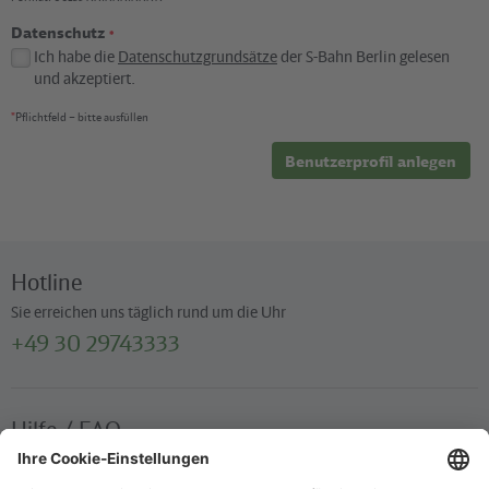
Datenschutz
*
Ich habe die
Datenschutzgrundsätze
der S-Bahn Berlin gelesen
und akzeptiert.
*
Pflichtfeld – bitte ausfüllen
Benutzerprofil anlegen
Hotline
Sie erreichen uns täglich rund um die Uhr
+49 30 29743333
Hilfe / FAQ
Die wichtigsten Antworten und Hilfestellungen für unterwegs