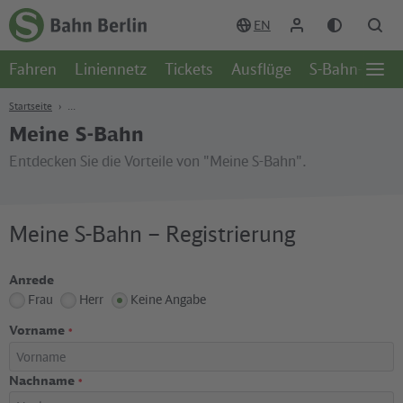
Zum Hauptinhalt
Zur Suche
Zur Hauptnavigation
Zur Fußzeile
EN
Zur
Startseite
Fahren
Liniennetz
Tickets
Ausflüge
S-Bahn-Welt
-
Öffn
S-
Seite
Bahn
Startseite
Berlin
Meine S-Bahn
Entdecken Sie die Vorteile von "Meine S-Bahn".
Meine S-Bahn – Registrierung
Anrede
Frau
Herr
Keine Angabe
Vorname
*
Nachname
*