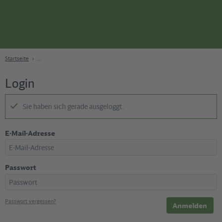
Seite
Zum Hauptinhalt
Zur Suche
Zur Hauptnavigation
Zur Fußzeile
Bahn
Berlin
Startseite
Login
Sie haben sich gerade ausgeloggt.
E-Mail-Adresse
Passwort
Passwort vergessen?
Anmelden