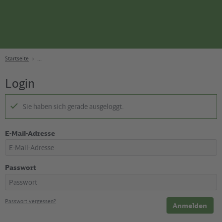
Seite
Zum Hauptinhalt
Zur Suche
Zur Hauptnavigation
Zur Fußzeile
Bahn
Berlin
Startseite
Login
Sie haben sich gerade ausgeloggt.
E-Mail-Adresse
Passwort
Passwort vergessen?
Anmelden