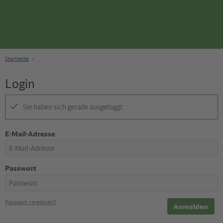
Seite
Zum Hauptinhalt
Zur Suche
Zur Hauptnavigation
Zur Fußzeile
Bahn
Berlin
Startseite
Login
Sie haben sich gerade ausgeloggt.
E-Mail-Adresse
Passwort
Passwort vergessen?
Anmelden