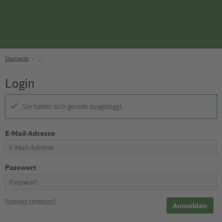
Seite
Zum Hauptinhalt
Zur Suche
Zur Hauptnavigation
Zur Fußzeile
Bahn
Berlin
Startseite
Login
Sie haben sich gerade ausgeloggt.
E-Mail-Adresse
Passwort
Passwort vergessen?
Anmelden