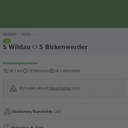
Seite
Zum Hauptinhalt
Zur Suche
Zur Hauptnavigation
Zur Fußzeile
Bahn
Berlin
Startseite
Fahren
S8
S Wildau
S Birkenwerder
Streckeneigenschaften
58,7 km
78 Minuten
26 S-Bahnhöfe
Es finden aktuell
Bauarbeiten
statt.
Stationen/Bahnhöfe
(26)
Fahrplan & Takt