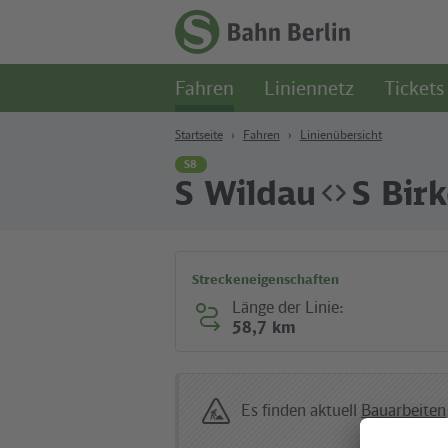
Zum Hauptinhalt
Zur Suche
Zur Hauptnavigation
Zur Fußzeile
Zur
Startseite
Fahren
Liniennetz
Tickets
-
S-
Bahn
Startseite
Fahren
Linienübersicht
Berlin
S8
S Wildau
S Bir
Streckeneigenschaften
Länge der Linie:
58,7 km
Es finden aktuell
Bauarbeiten