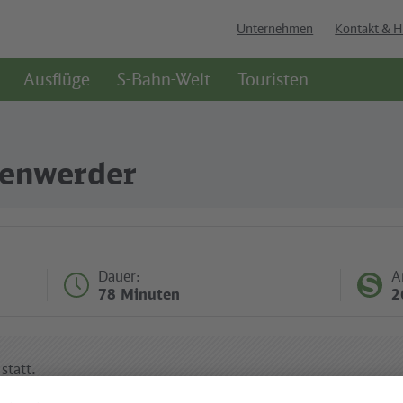
Unternehmen
Kontakt & H
Ausflüge
S-Bahn-Welt
Touristen
kenwerder
Dauer:
A
78 Minuten
2
statt.