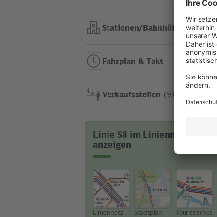
Stationen/Bahnhöfe
(26)
Fahrplan & Takt
Verkaufsstellen
(9)
Linie S8 im Liniennetz
anzeigen
Liniennetz
Stadtplan
Touristisches