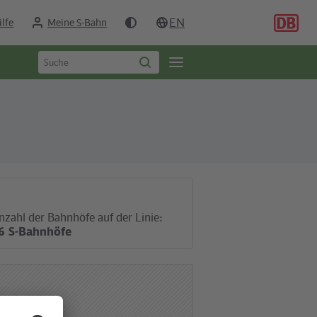
EN
ilfe
Meine S-Bahn
Suchbegriff
Öffne
Suche
eingeben
starten
Seitennavigation
nzahl der Bahnhöfe auf der Linie:
6 S-Bahnhöfe