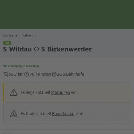
Seite
Zum Hauptinhalt
Zur Suche
Zur Hauptnavigation
Zur Fußzeile
Bahn
Berlin
Startseite
Fahren
S8
S Wildau
S Birkenwerder
Streckeneigenschaften
58,7 km
78 Minuten
26 S-Bahnhöfe
Es liegen aktuell
Störungen
vor.
Es finden aktuell
Bauarbeiten
statt.