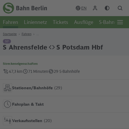
Zum Hauptinhalt
Zur Suche
Zur Hauptnavigation
Zur Fußzeile
EN
Zur
Startseite
Fahren
Liniennetz
Tickets
Ausflüge
S-Bahn-Welt
-
Öffn
S-
Seite
Bahn
Startseite
Fahren
Berlin
S7
S Ahrensfelde
S Potsdam Hbf
Streckeneigenschaften
47,3 km
71 Minuten
29 S-Bahnhöfe
Stationen/Bahnhöfe
(29)
Fahrplan & Takt
Verkaufsstellen
(20)