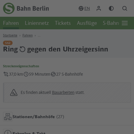
Zum Hauptinhalt
Zur Suche
Zur Hauptnavigation
Zur Fußzeile
EN
Zur
Startseite
Fahren
Liniennetz
Tickets
Ausflüge
S-Bahn-Welt
-
Öffn
S-
Seite
Bahn
Startseite
Fahren
Berlin
S42
Ring
gegen den Uhrzeigersinn
Streckeneigenschaften
37,0 km
59 Minuten
27 S-Bahnhöfe
Es finden aktuell
Bauarbeiten
statt.
Stationen/Bahnhöfe
(27)
Fahrplan & Takt