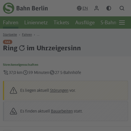
Zum Hauptinhalt
Zur Suche
Zur Hauptnavigation
Zur Fußzeile
EN
Zur
Startseite
Fahren
Liniennetz
Tickets
Ausflüge
S-Bahn-Welt
-
Öffn
S-
Seite
Bahn
Startseite
Fahren
Berlin
S41
Ring
im Uhrzeigersinn
Streckeneigenschaften
37,0 km
59 Minuten
27 S-Bahnhöfe
Es liegen aktuell
Störungen
vor.
Es finden aktuell
Bauarbeiten
statt.