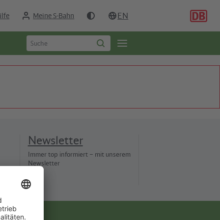
EN
ilfe
Meine S-Bahn
Suchbegriff
Öffne
Suche
eingeben
starten
Seitennavigation
Newsletter
Immer top informiert – mit unserem
Newsletter