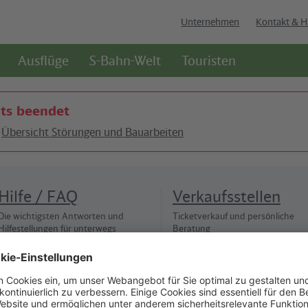
Unternehmen
Kontakt & H
Ausflüge
S-Bahn-Welt
Touristen
ts beendet
r
Übersicht Störungen und Bauarbeiten
Hilfe / FAQ
Verkaufsstellen
Die wichtigsten Antworten und
Ticketverkauf und persönliche
Hilfestellungen für unterwegs
Beratung
ierefreiheit
Nur für alle
Cookie-Einstellungen