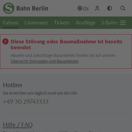
Zum Hauptinhalt
Zur Suche
Zur Hauptnavigation
Zur Fußzeile
EN
Zur
Startseite
Fahren
Liniennetz
Tickets
Ausflüge
S-Bahn-Welt
-
Öffn
S-
Seite
Bahn
Berlin
Diese Störung oder Baumaßnahme ist bereits
beendet
Akuelle und zukünftige Bauarbeiten finden Sie auf unserer
Übersicht Störungen und Bauarbeiten
Hotline
Sie erreichen uns täglich rund um die Uhr
+49 30 29743333
Hilfe / FAQ