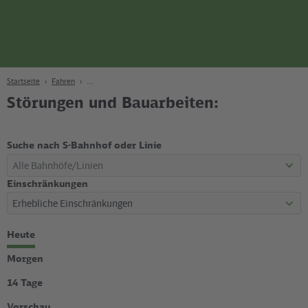
Seite
Zum Hauptinhalt
Zur Suche
Zur Hauptnavigation
Zur Fußzeile
Bahn
Berlin
Startseite
Fahren
Störungen und Bauarbeiten:
Suche nach S-Bahnhof oder Linie
Einschränkungen
Zeitraum
Heute
wählen
Morgen
14 Tage
Vorschau