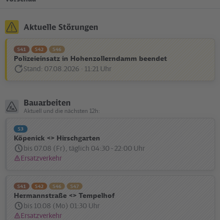
Aktuelle Störungen
S41
S42
S46
Polizeieinsatz in Hohenzollerndamm beendet
Stand: 07.08.2026 · 11:21 Uhr
Disturbance
Statusmeldung:
Bauarbeiten
Aktuell und die nächsten 12h:
S3
Köpenick <> Hirschgarten
bis 07.08 (Fr), täglich 04:30 - 22:00 Uhr
Ersatzverkehr
Statusmeldung:
S41
S42
S46
S47
Hermannstraße <> Tempelhof
bis 10.08 (Mo) 01:30 Uhr
Ersatzverkehr
Statusmeldung: