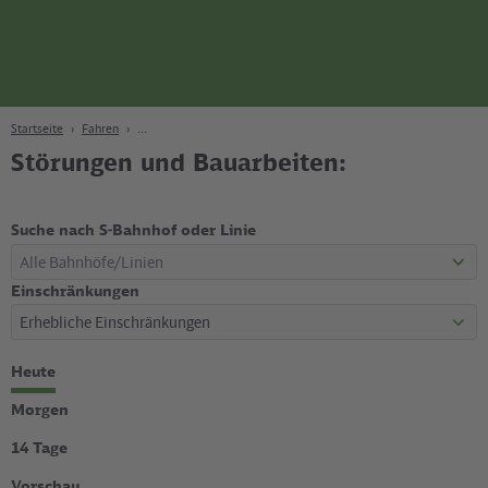
Seite
Zum Hauptinhalt
Zur Suche
Zur Hauptnavigation
Zur Fußzeile
Bahn
Berlin
Startseite
Fahren
Störungen und Bauarbeiten:
Suche nach S-Bahnhof oder Linie
Einschränkungen
Zeitraum
Heute
wählen
Morgen
14 Tage
Vorschau