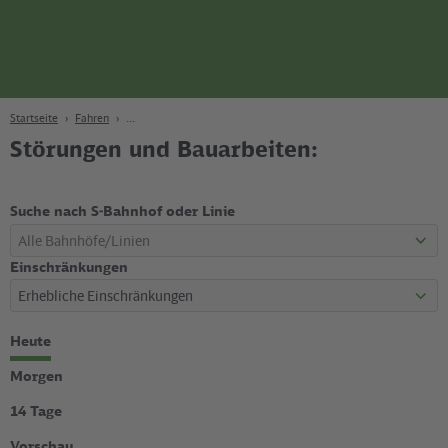
Seite
Zum Hauptinhalt
Zur Suche
Zur Hauptnavigation
Zur Fußzeile
Bahn
Berlin
Startseite
Fahren
Störungen und Bauarbeiten:
Suche nach S-Bahnhof oder Linie
Einschränkungen
Zeitraum
Heute
wählen
Morgen
14 Tage
Vorschau