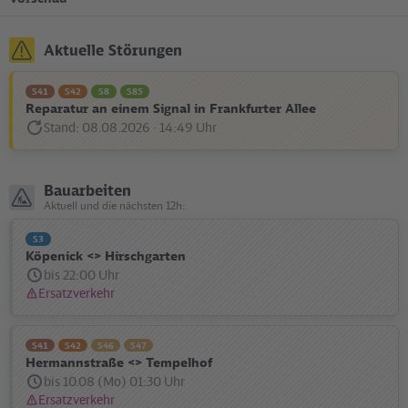
Aktuelle Störungen
S41
S42
S8
S85
Reparatur an einem Signal in Frankfurter Allee
Stand: 08.08.2026 · 14:49 Uhr
Disturbance
Statusmeldung:
Bauarbeiten
Aktuell und die nächsten 12h:
S3
Köpenick <> Hirschgarten
bis 22:00 Uhr
Ersatzverkehr
Statusmeldung:
S41
S42
S46
S47
Hermannstraße <> Tempelhof
bis 10.08 (Mo) 01:30 Uhr
Ersatzverkehr
Statusmeldung: