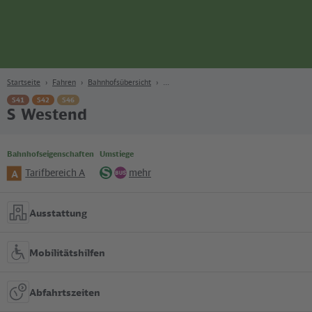
Seite
Zum Hauptinhalt
Zur Suche
Zur Hauptnavigation
Zur Fußzeile
Bahn
Berlin
Startseite
Fahren
Bahnhofsübersicht
S41
S42
S46
S Westend
Bahnhofseigenschaften
Umstiege
Tarifbereich A
mehr
A
S-
Bus
Bahn
Ausstattung
Mobilitätshilfen
Abfahrtszeiten