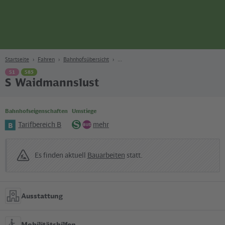
Seite
Zum Hauptinhalt
Zur Suche
Zur Hauptnavigation
Zur Fußzeile
Bahn
Berlin
Startseite
Fahren
Bahnhofsübersicht
S1
S85
S Waidmannslust
Bahnhofseigenschaften
Umstiege
Tarifbereich B
mehr
B
S-
Bus
Bahn
Es finden aktuell
Bauarbeiten
statt.
Ausstattung
Mobilitätshilfen