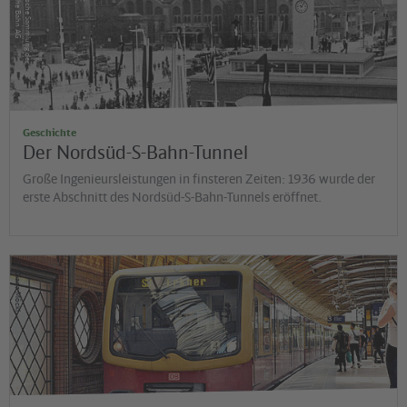
G
H
is
t
o
r
is
c
h
e
S
a
m
m
lu
n
g
d
e
r
D
e
u
t
s
c
h
e
B
a
h
n
A
Geschichte
Der Nordsüd-S-Bahn-Tunnel
Große Ingenieursleistungen in finsteren Zeiten: 1936 wurde der
erste Abschnitt des Nordsüd-S-Bahn-Tunnels eröffnet.
©
Diana Möckl