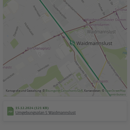
Kartografie und Gestaltung: ©
Baumgardt Consultants GbR
, Kartendaten: ©
OpenStreetMap
contributors
15.12.2024 (121 KB)
Umgebungsplan S Waidmannslust