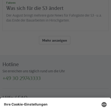
Fahren
Was sich für die S3 ändert
Der August bringt mehrere gute News für Fahrgäste der S3 - u.a.
das Ende der Bauarbeiten in Hirschgarten.
Mehr anzeigen
Hotline
Sie erreichen uns täglich rund um die Uhr
+49 30 29743333
Hilfe / FAQ
Die wichtigsten Antworten und Hilfestellungen für unterwegs