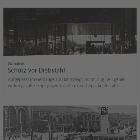
©
Jens Wiesner
Sicherheit
Schutz vor Diebstahl
Aufgepasst im Gedränge am Bahnsteig und im Zug: Wir geben
wirkungsvolle Tipps gegen Taschen- und Gepäckdiebstahl.
©
G
H
is
t
o
r
is
c
h
e
S
a
m
m
lu
n
g
d
e
r
D
e
u
t
s
c
h
e
B
a
h
n
A