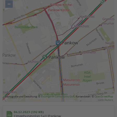
–
Kartografie und Gestaltung: ©
Baumgardt Consultants GbR
, Kartendaten: ©
OpenStreetMap
contributors
04.12.2023 (192 KB)
Umgebungsplan S+U Pankow