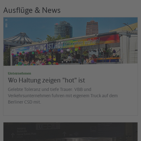
Ausflüge & News
©
VBB
Unternehmen
Wo Haltung zeigen "hot" ist
Gelebte Toleranz und tiefe Trauer: VBB und
Verkehrsunternehmen fuhren mit eigenem Truck auf dem
Berliner CSD mit.
©
Jens Wiesner