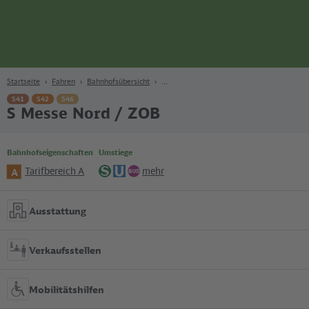
Seite
Zum Hauptinhalt
Zur Suche
Zur Hauptnavigation
Zur Fußzeile
Bahn
Berlin
Startseite
Fahren
Bahnhofsübersicht
S41
S42
S46
S Messe Nord / ZOB
Bahnhofseigenschaften
Umstiege
Tarifbereich A
mehr
A
S-
U-
Bus
Bahn
Bahn
Ausstattung
Verkaufsstellen
Mobilitätshilfen