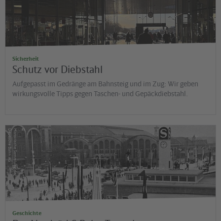
Sicherheit
Schutz vor Diebstahl
Aufgepasst im Gedränge am Bahnsteig und im Zug: Wir geben
wirkungsvolle Tipps gegen Taschen- und Gepäckdiebstahl.
©
G
H
is
t
o
r
is
c
h
e
S
a
m
m
lu
n
g
d
e
r
D
e
u
t
s
c
h
e
B
a
h
n
A
Geschichte