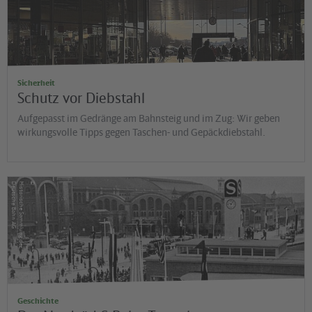
Sicherheit
Schutz vor Diebstahl
Aufgepasst im Gedränge am Bahnsteig und im Zug: Wir geben
wirkungsvolle Tipps gegen Taschen- und Gepäckdiebstahl.
©
G
H
is
t
o
r
is
c
h
e
S
a
m
m
lu
n
g
d
e
r
D
e
u
t
s
c
h
e
B
a
h
n
A
Geschichte