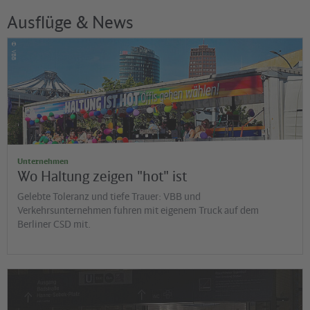
Ausflüge & News
©
VBB
Unternehmen
Wo Haltung zeigen "hot" ist
Gelebte Toleranz und tiefe Trauer: VBB und
Verkehrsunternehmen fuhren mit eigenem Truck auf dem
Berliner CSD mit.
©
Jens Wiesner