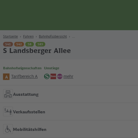
Seite
Zum Hauptinhalt
Zur Suche
Zur Hauptnavigation
Zur Fußzeile
Bahn
Berlin
Startseite
Fahren
Bahnhofsübersicht
S41
S42
S8
S85
S Landsberger Allee
Bahnhofseigenschaften
Umstiege
Tarifbereich A
mehr
A
S-
Tram
Bus
Bahn
Ausstattung
Verkaufsstellen
Mobilitätshilfen