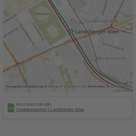
Kartografie und Gestaltung: ©
Baumgardt Consultants GbR
, Kartendaten: ©
OpenStreetMap
contributors
09.12.2025 (283 KB)
Umgebungsplan S Landsberger Allee