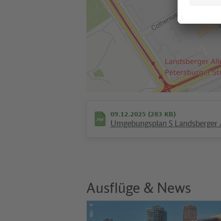
09.12.2025 (283 KB)
Umgebungsplan S Landsberger 
Ausflüge & News
©
VBB