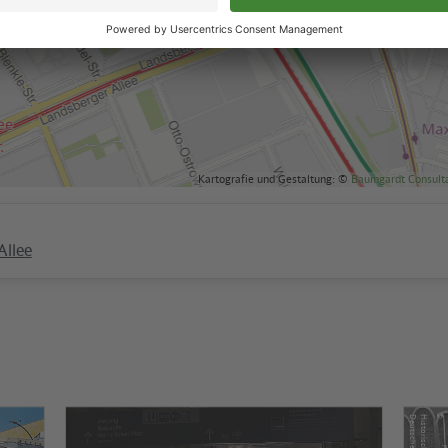
Kartografie und Gestaltung: ©
Baumgardt Consult
Allee
©
©