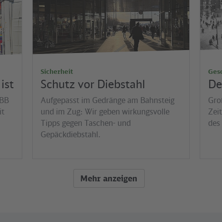
G
H
is
t
o
r
is
c
h
e
S
a
m
m
lu
n
g
d
e
r
D
e
u
t
s
c
h
e
B
a
h
n
A
Jens Wiesner
Sicherheit
Ges
ist
Schutz vor Diebstahl
De
VBB
Aufgepasst im Gedränge am Bahnsteig
Gro
it
und im Zug: Wir geben wirkungsvolle
Zei
Tipps gegen Taschen- und
des
Gepäckdiebstahl.
Mehr anzeigen