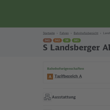
Zum Hauptinhalt
Zur Suche
Zur Hauptnavigation
Zur Fußzeile
Bahn
Berlin
Startseite
Fahren
Bahnhofsübersicht
Lands
S41
S42
S8
S85
S Landsberger Al
Bahnhofseigenschaften
Tarifbereich A
A
Ausstattung