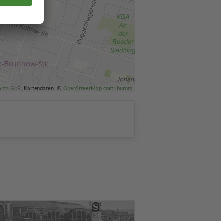
ants GbR
, Kartendaten: ©
OpenStreetMap contributors