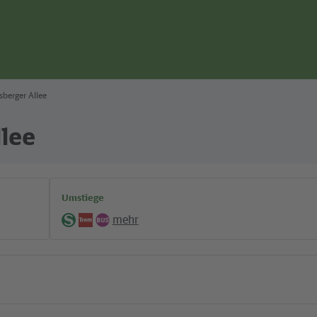
berger Allee
lee
Umstiege
mehr
S-
Tram
Bus
Bahn