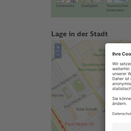
Liniennetz
Stadtplan
Touristisches
Liniennetz
Lage in der Stadt
+
–