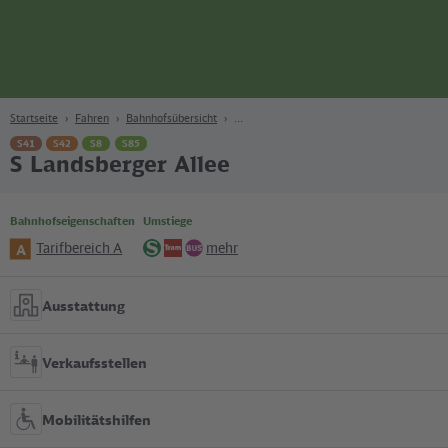
Seite
Zum Hauptinhalt
Zur Suche
Zur Hauptnavigation
Zur Fußzeile
Bahn
Berlin
Startseite
Fahren
Bahnhofsübersicht
S41
S42
S8
S85
S Landsberger Allee
Bahnhofseigenschaften
Umstiege
Tarifbereich A
mehr
A
S-
Tram
Bus
Bahn
Ausstattung
Verkaufsstellen
Mobilitätshilfen