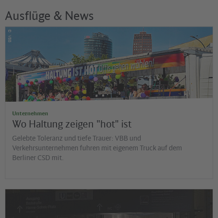
Ausflüge & News
©
VBB
Unternehmen
Wo Haltung zeigen "hot" ist
Gelebte Toleranz und tiefe Trauer: VBB und
Verkehrsunternehmen fuhren mit eigenem Truck auf dem
Berliner CSD mit.
©
Jens Wiesner