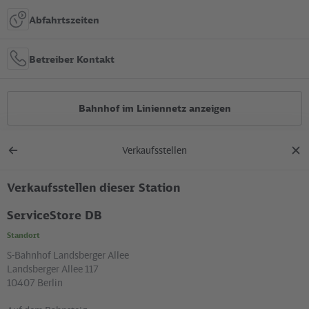
Abfahrtszeiten
Betreiber Kontakt
Bahnhof im Liniennetz anzeigen
Verkaufsstellen
Alle Bauarbeiten
Zurück
Dial
zur
schl
Übersicht
Verkaufsstellen dieser Station
Lage in der Stadt
ServiceStore DB
Standort
+
S-Bahnhof Landsberger Allee
–
Landsberger Allee 117
10407 Berlin