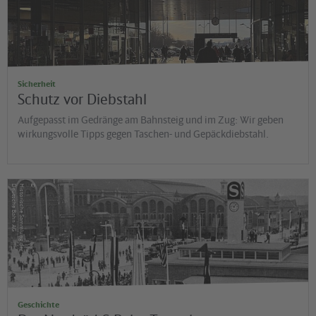
Sicherheit
Schutz vor Diebstahl
Aufgepasst im Gedränge am Bahnsteig und im Zug: Wir geben
wirkungsvolle Tipps gegen Taschen- und Gepäckdiebstahl.
©
G
H
is
t
o
r
is
c
h
e
S
a
m
m
lu
n
g
d
e
r
D
e
u
t
s
c
h
e
B
a
h
n
A
Geschichte