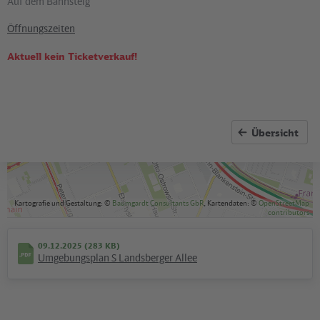
Auf dem Bahnsteig
Öffnungszeiten
Aktuell kein Ticketverkauf!
Übersicht
Kartografie und Gestaltung: ©
Baumgardt Consultants GbR
, Kartendaten: ©
OpenStreetMap
contributors
09.12.2025 (283 KB)
Umgebungsplan S Landsberger Allee