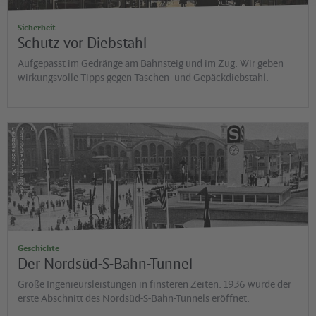
Sicherheit
Schutz vor Diebstahl
Aufgepasst im Gedränge am Bahnsteig und im Zug: Wir geben
wirkungsvolle Tipps gegen Taschen- und Gepäckdiebstahl.
©
G
H
is
t
o
r
is
c
h
e
S
a
m
m
lu
n
g
d
e
r
D
e
u
t
s
c
h
e
B
a
h
n
A
Geschichte
Der Nordsüd-S-Bahn-Tunnel
Große Ingenieursleistungen in finsteren Zeiten: 1936 wurde der
erste Abschnitt des Nordsüd-S-Bahn-Tunnels eröffnet.