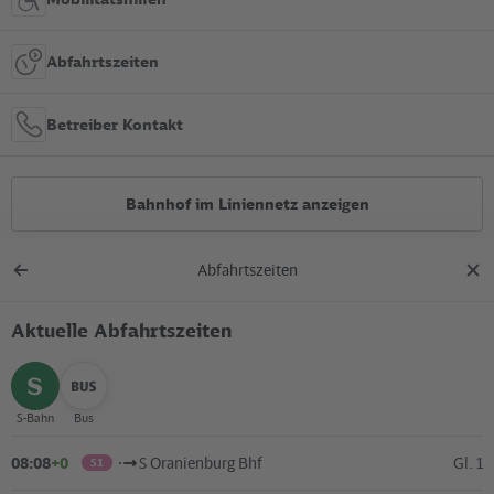
Abfahrtszeiten
Betreiber Kontakt
Bahnhof im Liniennetz anzeigen
Abfahrtszeiten
Alle Bauarbeiten
Zurück
Dial
zur
schl
Übersicht
Aktuelle Abfahrtszeiten
Lage in der Stadt
+
S-Bahn
Bus
auswählen
auswählen
–
08:08
+0
S Oranienburg Bhf
Gl. 1
S1