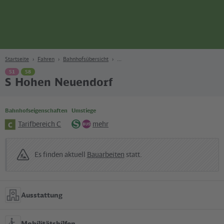
Seite
Zum Hauptinhalt
Zur Suche
Zur Hauptnavigation
Zur Fußzeile
Bahn
Berlin
Startseite
Fahren
Bahnhofsübersicht
S1
S8
S Hohen Neuendorf
Bahnhofseigenschaften
Umstiege
Tarifbereich C
mehr
C
S-
Bus
Bahn
Es finden aktuell
Bauarbeiten
statt.
Ausstattung
Mobilitätshilfen