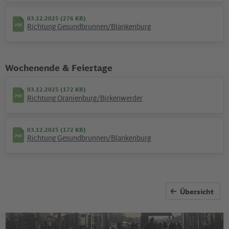
03.12.2025 (276 KB)
Richtung Gesundbrunnen/Blankenburg
Wochenende & Feiertage
Unternehmen
Wo Haltung zeigen "hot" ist
03.12.2025 (172 KB)
Richtung Oranienburg/Birkenwerder
Gelebte Toleranz und tiefe Trauer: VBB und
Verkehrsunternehmen fuhren mit eigenem Truck auf dem
Berliner CSD mit.
03.12.2025 (172 KB)
Richtung Gesundbrunnen/Blankenburg
©
Jens Wiesner
Übersicht