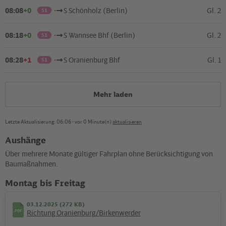
08:08
+0
S Schönholz (Berlin)
Gl. 2
S1
08:18
+0
S Wannsee Bhf (Berlin)
Gl. 2
S1
08:28
+1
S Oranienburg Bhf
Gl. 1
S1
Mehr laden
Letzte Aktualisierung: 06:06 - vor 0 Minute(n)
aktualisieren
Aushänge
Über mehrere Monate gültiger Fahrplan ohne Berücksichtigung von
Kartografie und Gestaltung: ©
Baumgardt Consultants GbR
, Kartendaten: ©
OpenStreetMap
Baumaßnahmen.
contributors
Montag bis Freitag
Ausflüge & News
03.12.2025 (272 KB)
Richtung Oranienburg/Birkenwerder
©
VBB