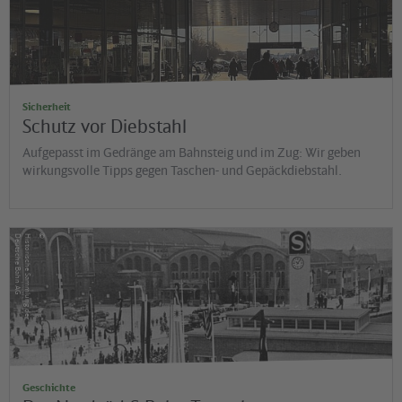
Sicherheit
Schutz vor Diebstahl
Aufgepasst im Gedränge am Bahnsteig und im Zug: Wir geben
wirkungsvolle Tipps gegen Taschen- und Gepäckdiebstahl.
©
G
H
is
t
o
r
is
c
h
e
S
a
m
m
lu
n
g
d
e
r
D
e
u
t
s
c
h
e
B
a
h
n
A
Geschichte