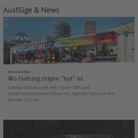
Ausflüge & News
©
VBB
Unternehmen
Wo Haltung zeigen "hot" ist
Gelebte Toleranz und tiefe Trauer: VBB und
Verkehrsunternehmen fuhren mit eigenem Truck auf dem
Berliner CSD mit.
©
Jens Wiesner