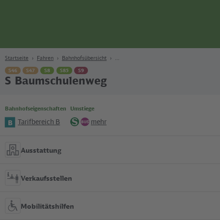
Seite
Zum Hauptinhalt
Zur Suche
Zur Hauptnavigation
Zur Fußzeile
Bahn
Berlin
Startseite
Fahren
Bahnhofsübersicht
S46
S47
S8
S85
S9
S Baumschulenweg
Bahnhofseigenschaften
Umstiege
Tarifbereich B
mehr
B
S-
Bus
Bahn
Ausstattung
Verkaufsstellen
Mobilitätshilfen