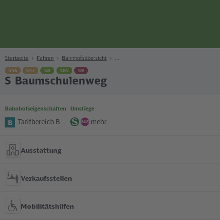
Seite
Zum Hauptinhalt
Zur Suche
Zur Hauptnavigation
Zur Fußzeile
Bahn
Berlin
Startseite
Fahren
Bahnhofsübersicht
S46
S47
S8
S85
S9
S Baumschulenweg
Bahnhofseigenschaften
Umstiege
Tarifbereich B
mehr
B
S-
Bus
Bahn
Ausstattung
Verkaufsstellen
Mobilitätshilfen