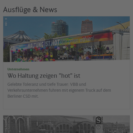
Ausflüge & News
©
VBB
Unternehmen
Wo Haltung zeigen "hot" ist
Gelebte Toleranz und tiefe Trauer: VBB und
Verkehrsunternehmen fuhren mit eigenem Truck auf dem
Berliner CSD mit.
©
G
H
is
t
o
r
is
c
h
e
S
a
m
m
lu
n
g
d
e
r
D
e
u
t
s
c
h
e
B
a
h
n
A