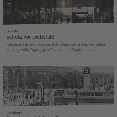
Sicherheit
Schutz vor Diebstahl
Aufgepasst im Gedränge am Bahnsteig und im Zug: Wir geben
wirkungsvolle Tipps gegen Taschen- und Gepäckdiebstahl.
©
G
H
is
t
o
r
is
c
h
e
S
a
m
m
lu
n
g
d
e
r
D
e
u
t
s
c
h
e
B
a
h
n
A
Geschichte