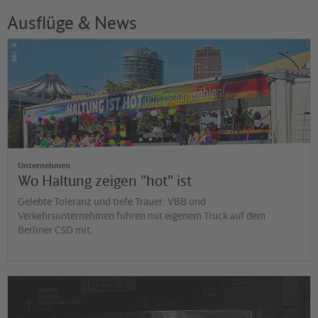
Ausflüge & News
©
VBB
Unternehmen
Wo Haltung zeigen "hot" ist
Gelebte Toleranz und tiefe Trauer: VBB und
Verkehrsunternehmen fuhren mit eigenem Truck auf dem
Berliner CSD mit.
©
Jens Wiesner